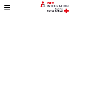
STARTSEITE
INFO-INTEGRATION
UNSERE THEMEN
PUBLIKATIONEN
BESCHWERDE
DE
DE
KONTAKT & TEAM
FR
EN